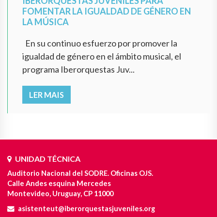
IBERORQUESTAS JUVENILES PARA
FOMENTAR LA IGUALDAD DE GÉNERO EN
LA MÚSICA
En su continuo esfuerzo por promover la
igualdad de género en el ámbito musical, el
programa Iberorquestas Juv...
LER MAIS
UNIDAD TÉCNICA
Auditorio Nacional del SODRE. Oficinas OJS.
Calle Andes esquina Mercedes
Montevideo, Uruguay, CP 11000
asistenteut@iberorquestasjuveniles.org