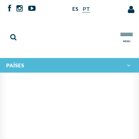
ES
PT
MENU
PAÍSES
TALLER DE FORMADORES DE
ORQUESTAS JUVENILES
DURANTE EL IV ENCUENTRO