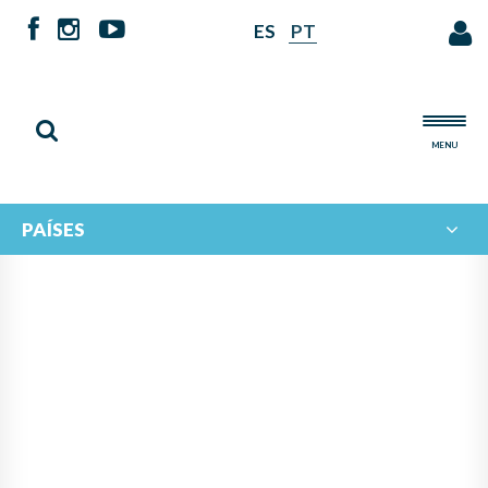
ES
PT
MENU
PAÍSES
UN DÍA ESPECIAL PARA LA
ORQUESTA JUVENIL
IBEROAMERICANA: