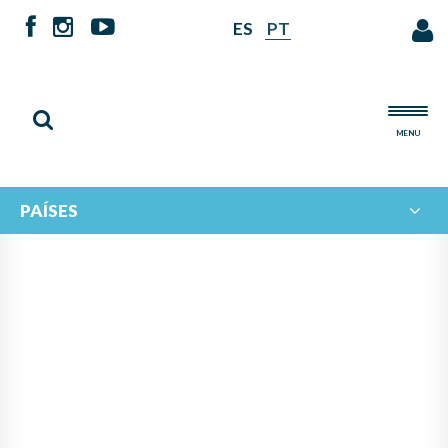
ES
PT
MENU
PAÍSES
VII ENCUENTRO BINACIONAL
DE ORQUESTAS
LATINOAMERICANAS.