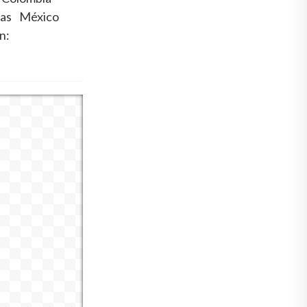
as
México
n: