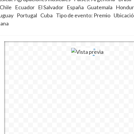
Chile
Ecuador
El Salvador
España
Guatemala
Hondur
uguay
Portugal
Cuba
Tipo de evento:
Premio
Ubicació
cana